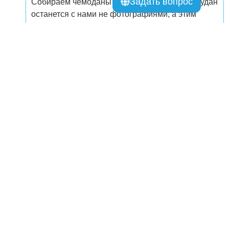
Задать вопрос
Собираем чемоданы и понимаем: Южный Судан
останется с нами не фотографиями, а этим
странным чувством, что мы увидели мир до того,
как его причесали. Садимся в машину до
аэропорта, увозя в сердце танец, барабаны и
благодарность племенам за то, что позволили
хотя бы на миг стать своими.
Скачать программу
Что включено в цену