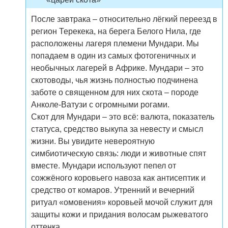
После завтрака – относительно лёгкий переезд в
регион Терекека, на берега Белого Нила, где
расположены лагеря племени Мундари. Мы
попадаем в один из самых фотогеничных и
необычных лагерей в Африке. Мундари – это
скотоводы, чья жизнь полностью подчинена
заботе о священном для них скота – породе
Анколе-Ватузи с огромными рогами.
Скот для Мундари – это всё: валюта, показатель
статуса, средство выкупа за невесту и смысл
жизни. Вы увидите невероятную
симбиотическую связь: люди и животные спят
вместе. Мундари используют пепел от
сожжёного коровьего навоза как антисептик и
средство от комаров. Утренний и вечерний
ритуал «омовения» коровьей мочой служит для
защиты кожи и придания волосам рыжеватого
оттенка.