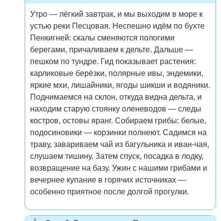
Утро — лёгкий завтрак, и мы выходим в море к
устью реки Песцовая. Неспешно идём по бухте
Пенкигней: скалы сменяются пологими
берегами, причаливаем к дельте. Дальше —
пешком по тундре. Гид показывает растения:
карликовые берёзки, полярные ивы, эндемики,
яркие мхи, лишайники, ягоды шикши и водяники.
Поднимаемся на склон, откуда видна дельта, и
находим старую стоянку оленеводов — следы
костров, остовы яранг. Собираем грибы: белые,
подосиновики — корзинки полнеют. Садимся на
траву, завариваем чай из багульника и иван-чая,
слушаем тишину. Затем спуск, посадка в лодку,
возвращение на базу. Ужин с нашими грибами и
вечернее купание в горячих источниках —
особенно приятное после долгой прогулки.