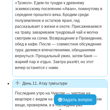
«Трэкол». Едем по тундре к древнему
эскимосскому поселению «Аван», покинутому в
середине прошлого века. Бродим среди
полуземлянок и остатков яранг, гид
рассказывает о жизни и охоте. Присаживаемся
на траву, завариваем тундровый чай и молча
смотрим на сопки. Возвращение в Провидение,
обед в кафе. После — совместное обсуждение
тура: делимся впечатлениями, обещаниями
вернуться. Прощальный ужин, затем баня —
жаркий пар и отдых. Завтра разлёт, но этот
вечер останется с нами.
День 11. Атау тумгытури
Последнее утро на Чукотке — завтрак на
квартире с видом на бухту. Не спеша собираем
Задать вопрос
вещи, проверяем, и в последний раз