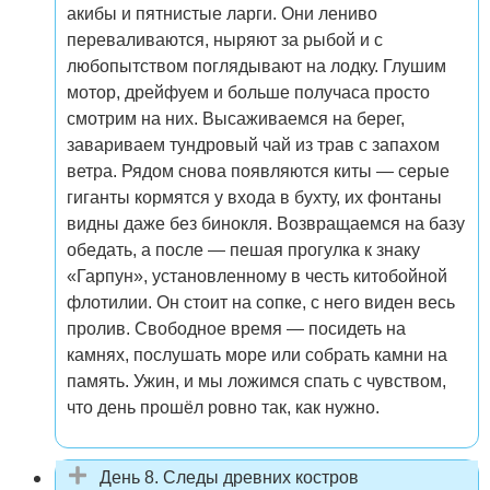
акибы и пятнистые ларги. Они лениво
переваливаются, ныряют за рыбой и с
любопытством поглядывают на лодку. Глушим
мотор, дрейфуем и больше получаса просто
смотрим на них. Высаживаемся на берег,
завариваем тундровый чай из трав с запахом
ветра. Рядом снова появляются киты — серые
гиганты кормятся у входа в бухту, их фонтаны
видны даже без бинокля. Возвращаемся на базу
обедать, а после — пешая прогулка к знаку
«Гарпун», установленному в честь китобойной
флотилии. Он стоит на сопке, с него виден весь
пролив. Свободное время — посидеть на
камнях, послушать море или собрать камни на
память. Ужин, и мы ложимся спать с чувством,
что день прошёл ровно так, как нужно.
День 8. Следы древних костров