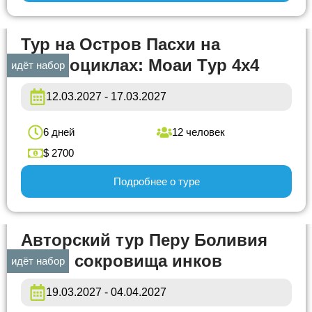
Тур на Остров Пасхи на
квадроциклах: Моаи Tур 4х4
идёт набор
12.03.2027 - 17.03.2027
6 дней
12 человек
$ 2700
Подробнее о туре
Авторский тур Перу Боливия
Чили: сокровища инков
идёт набор
19.03.2027 - 04.04.2027