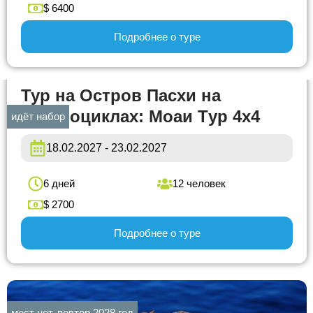
$ 6400
Подробнее о туре
Тур на Остров Пасхи на
квадроциклах: Моаи Tур 4х4
идёт набор
18.02.2027 - 23.02.2027
6 дней
12 человек
$ 2700
Подробнее о туре
мест нет, повтор 2028 год