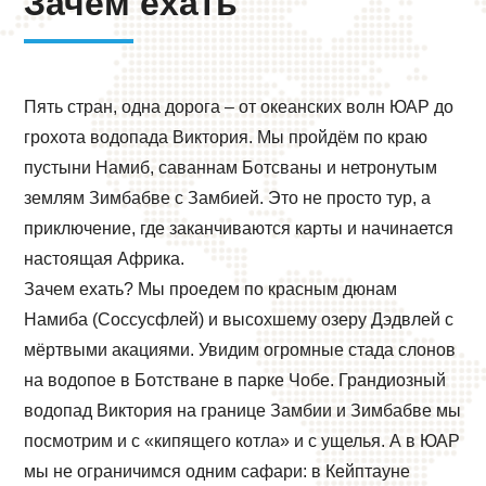
Зачем ехать
Пять стран, одна дорога – от океанских волн ЮАР до
грохота водопада Виктория. Мы пройдём по краю
пустыни Намиб, саваннам Ботсваны и нетронутым
землям Зимбабве с Замбией. Это не просто тур, а
приключение, где заканчиваются карты и начинается
настоящая Африка.
Зачем ехать? Мы проедем по красным дюнам
Намиба (Соссусфлей) и высохшему озеру Дэдвлей с
мёртвыми акациями. Увидим огромные стада слонов
на водопое в Ботстване в парке Чобе. Грандиозный
водопад Виктория на границе Замбии и Зимбабве мы
посмотрим и с «кипящего котла» и с ущелья. А в ЮАР
мы не ограничимся одним сафари: в Кейптауне