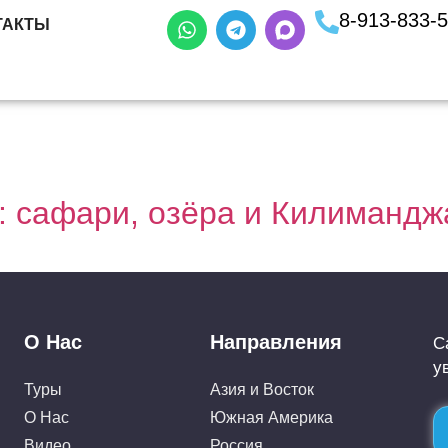
8-913-833-
ТАКТЫ
ю: сафари, озёра и Килимандж
О Нас
Направления
С
у
Туры
Азия и Восток
О Нас
Южная Америка
Видео
Россия