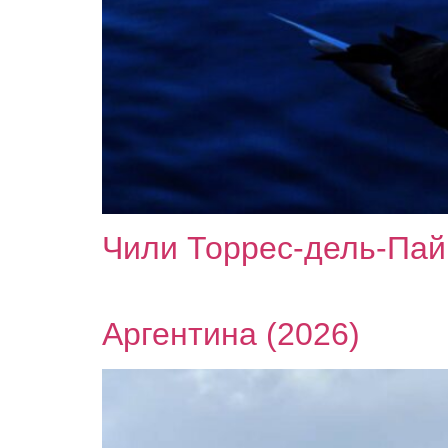
Чили Торрес-дель-Пай
Аргентина (2026)